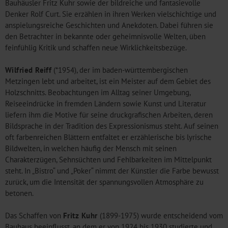
Bauhäusler Fritz Kuhr sowie der bildreiche und fantasievolle
Denker Rolf Curt. Sie erzählen in ihren Werken vielschichtige und
anspielungsreiche Geschichten und Anekdoten. Dabei führen sie
den Betrachter in bekannte oder geheimnisvolle Welten, üben
feinfühlig Kritik und schaffen neue Wirklichkeitsbezüge.
Wilfried Reiff
(*1954), der im baden-württembergischen
Metzingen lebt und arbeitet, ist ein Meister auf dem Gebiet des
Holzschnitts. Beobachtungen im Alltag seiner Umgebung,
Reiseeindrücke in fremden Ländern sowie Kunst und Literatur
liefern ihm die Motive für seine druckgrafischen Arbeiten, deren
Bildsprache in der Tradition des Expressionismus steht. Auf seinen
oft farbenreichen Blättern entfaltet er erzählerische bis lyrische
Bildwelten, in welchen häufig der Mensch mit seinen
Charakterzügen, Sehnsüchten und Fehlbarkeiten im Mittelpunkt
steht. In „Bistro“ und „Poker“ nimmt der Künstler die Farbe bewusst
zurück, um die Intensität der spannungsvollen Atmosphäre zu
betonen.
Das Schaffen von
Fritz Kuhr
(1899-1975) wurde entscheidend vom
Bauhaus beeinflusst, an dem er von 1924 bis 1930 studierte und