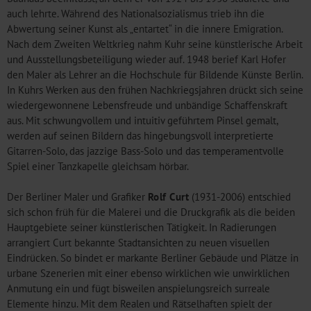
auch lehrte. Während des Nationalsozialismus trieb ihn die
Abwertung seiner Kunst als „entartet“ in die innere Emigration.
Nach dem Zweiten Weltkrieg nahm Kuhr seine künstlerische Arbeit
und Ausstellungsbeteiligung wieder auf. 1948 berief Karl Hofer
den Maler als Lehrer an die Hochschule für Bildende Künste Berlin.
In Kuhrs Werken aus den frühen Nachkriegsjahren drückt sich seine
wiedergewonnene Lebensfreude und unbändige Schaffenskraft
aus. Mit schwungvollem und intuitiv geführtem Pinsel gemalt,
werden auf seinen Bildern das hingebungsvoll interpretierte
Gitarren-Solo, das jazzige Bass-Solo und das temperamentvolle
Spiel einer Tanzkapelle gleichsam hörbar.
Der Berliner Maler und Grafiker
Rolf Curt
(1931-2006) entschied
sich schon früh für die Malerei und die Druckgrafik als die beiden
Hauptgebiete seiner künstlerischen Tätigkeit. In Radierungen
arrangiert Curt bekannte Stadtansichten zu neuen visuellen
Eindrücken. So bindet er markante Berliner Gebäude und Plätze in
urbane Szenerien mit einer ebenso wirklichen wie unwirklichen
Anmutung ein und fügt bisweilen anspielungsreich surreale
Elemente hinzu. Mit dem Realen und Rätselhaften spielt der