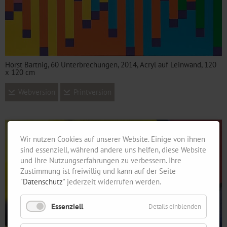
Horst Bartnig, 60 Unterbrechungen, 2014, Acryl auf Leinwand, 120
x 120 cm
Webversion
Printversion
Wir nutzen Cookies auf unserer Website. Einige von ihnen
sind essenziell, während andere uns helfen, diese Website
und Ihre Nutzungserfahrungen zu verbessern. Ihre
Zustimmung ist freiwillig und kann auf der Seite
"
Datenschutz
" jederzeit widerrufen werden.
Essenziell
Details einblenden