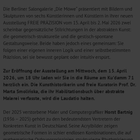
Die Berliner Salongalerie „Die Möwe“ präsentiert mit Bildern und
Skulpturen von sechs Künstlerinnen und Künstlern in ihrer neuen
Ausstellung FREIE PRÄZISION vom 15. April bis 2. Mai 2026 zwei
scheinbar gegensätzliche Stilrichtungen in der abstrakten Kunst:
die geometrisch-strukturelle und die gestisch-spontane
Gestaltungsweise. Beide haben jedoch eines gemeinsam: Sie
folgen einer eigenen inneren Logik und einer selbstbestimmten
Präzision, sei sie bewusst geplant oder intuitiv erspürt.
Zur Eröffnung der Ausstellung am Mittwoch, dem 15. April
2026, um 18 Uhr laden wir Sie in die Räume am Ku’damm 71
herzlich ein. Die Kunsthistorikerin und freie Kuratorin Prof. Dr.
Marta Smolińska, die ihr Habilitationsbuch über abstrakte
Malerei verfasste, wird die Laudatio halten.
Der 2025 verstorbene Maler und Computergrafiker
Horst Bartnig
(1936 – 2025) gehört zu den bedeutendsten Vertretern der
Konkreten Kunst in Deutschland. Seine Acrylbilder zeigen
geometrische Formen in schier endlosen Kombinationen, die auf
mathematische Ordnungsprinzipien, strukturierte Rhythmisierung