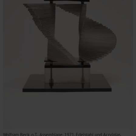
Wolfram Beck, o.T., Assemblage, 1971, Edelstahl und Acrylglas,