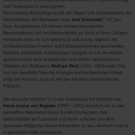
und Farbaustausch zurückgehen.
Die intensive Beschäftigung mit den Raum- und Farbkonzepten der
Meisterhäuser des Bauhauses regte
Ines Doleschal
(*1971)zu
ihren Acrylarbeiten mit ebenso kühnen wie präzisen
Raumstrukturen und Architekturdetails an. Auch in ihren Collages
miniatures setzt sie sich spielerisch und streng zugleich mit
architektonischen Formen und Farbkompositionen auseinander.
Ähnliche ästhetische Auffassungen spiegeln sich in den klaren
geometrischen, teils beweglichen und farblich akzentuierten
Objekten des Bildhauers
Wolfram Beck
(1930 - 2004) wider. Das
von ihm gewählte Material, Acrylglas und hochpoliertes Metall,
zeigt den Künstler auch als Meister höchster handwerklicher
Präzision.
Das deutsche Informel ist in der Ausstellung mit Arbeiten von
Marie-Louise von Rogister
(1899 – 1991) vertreten, die zu den
namhaften Malerinnen dieser Kunstrichtung zählt. Ihre
Geflechtbilder auf Leinwand und Papier scheinen aus dem
spontanen Malgestus heraus entstanden zu sein, dennoch sind sie
in gewissem Maße komponiert.