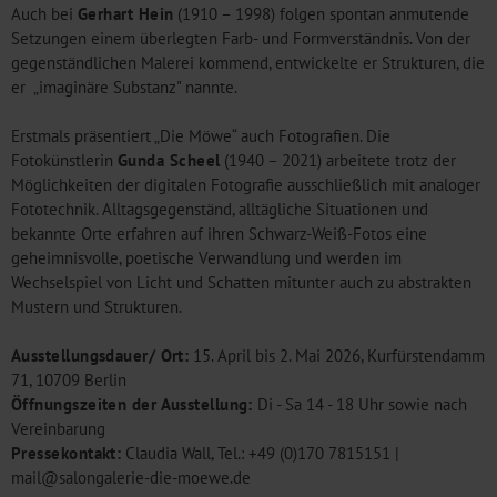
Auch bei
Gerhart Hein
(1910 – 1998) folgen spontan anmutende
Setzungen einem überlegten Farb- und Formverständnis. Von der
gegenständlichen Malerei kommend, entwickelte er Strukturen, die
er „imaginäre Substanz" nannte.
Erstmals präsentiert „Die Möwe“ auch Fotografien. Die
Fotokünstlerin
Gunda Scheel
(1940 – 2021) arbeitete trotz der
Möglichkeiten der digitalen Fotografie ausschließlich mit analoger
Fototechnik. Alltagsgegenständ, alltägliche Situationen und
bekannte Orte erfahren auf ihren Schwarz-Weiß-Fotos eine
geheimnisvolle, poetische Verwandlung und werden im
Wechselspiel von Licht und Schatten mitunter auch zu abstrakten
Mustern und Strukturen.
Ausstellungsdauer/ Ort:
15. April bis 2. Mai 2026, Kurfürstendamm
71, 10709 Berlin
Öffnungszeiten der Ausstellung:
Di - Sa 14 - 18 Uhr sowie nach
Vereinbarung
Pressekontakt:
Claudia Wall, Tel.: +49 (0)170 7815151 |
mail@salongalerie-die-moewe.de