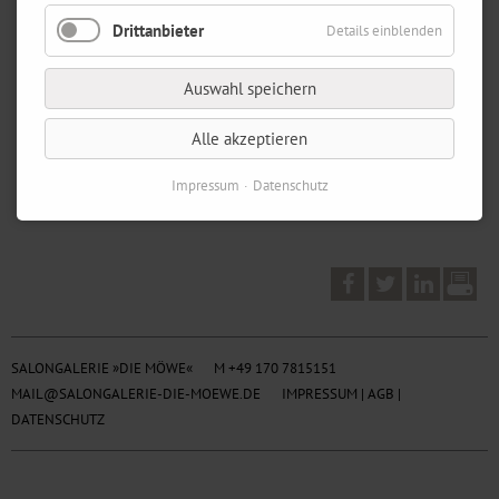
Drittanbieter
Details einblenden
Auswahl speichern
Alle akzeptieren
Impressum
Datenschutz
SALONGALERIE »DIE MÖWE«
M +49 170 7815151
MAIL@SALONGALERIE-DIE-MOEWE.DE
IMPRESSUM
|
AGB
|
DATENSCHUTZ