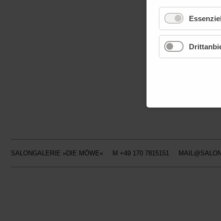
Essenziel
Drittanbi
SALONGALERIE »DIE MÖWE«
M +49 170 7815151
MAIL@SALON