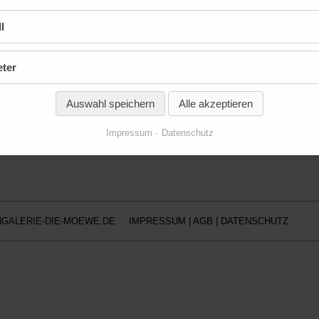
l
eter
Auswahl speichern
Alle akzeptieren
Impressum
Datenschutz
GALERIE-DIE-MOEWE.DE
IMPRESSUM
|
AGB
|
DATENSCHUTZ