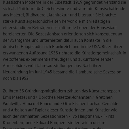
Klassischen Moderne in der Elbestadt. 1919 gegründet, verstand sie
sich als Plattform für Gleichgesinnte und vereinte Kunstschaffende
aus Malerei, Bildhauerei, Architektur und Literatur. Sie brachte
starke Künstlerpersönlichkeiten hervor, die mit vielfältigen
eigenständigen Beiträgen das kulturelle Leben der Hansestadt
bereicherten. Die Sezessionisten orientierten sich konsequent an
der Avantgarde und unterhielten dafür auch Kontakte in die
deutsche Hauptstadt, nach Frankreich und in die USA. Bis zu ihrer
erzwungenen Auflösung 1933 richtete die Künstlergemeinschaft in
weltoffener, experimentierfreudiger und zukunftsweisender
Atmosphäre zwölf Jahresausstellungen aus. Nach ihrer
Neugründung im Juni 1945 bestand die Hamburgische Sezession
noch bis 1952.
Zu ihren 33 Gründungsmitgliedern zählten das Künstlerehepaar
Emil Maetzel
und
Dorothea Maetzel-Johannsen
,
Gretchen
Wohlwill
,
Alma del Banco
und
Otto Fischer-Trachau
. Gemälde
und Arbeiten auf Papier dieser Künstlerinnen und Künstler wie
auch der namhaften Sezessionisten
Ivo Hauptmann
,
F
ritz
Kronenberg
und
Eduard Bargheer
stellen wir in unserer
Präsentation vor. Dabei sind neben den Werken aus der